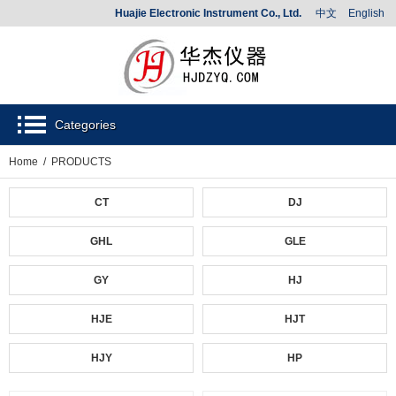
Huajie Electronic Instrument Co., Ltd.
中文
English
Categories
Home
/ PRODUCTS
CT
DJ
GHL
GLE
GY
HJ
HJE
HJT
HJY
HP