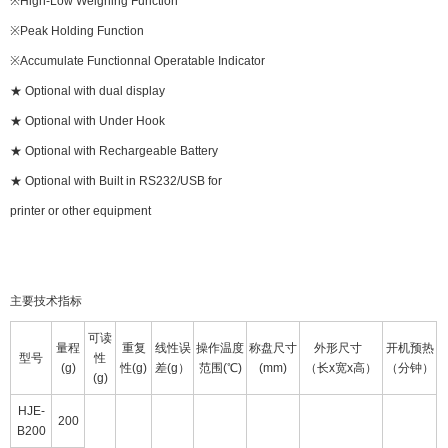
※High-Low Weighing Function
※Peak Holding Function
※Accumulate Functionnal Operatable Indicator
★ Optional with dual display
★ Optional with Under Hook
★ Optional with Rechargeable Battery
★ Optional with Built in RS232/USB for
printer or other equipment
主要技术指标
可读
量程
重复
线性误
操作温度
称盘尺寸
外形尺寸
开机预热
型号
性
(g)
性(g)
差(g）
范围(℃)
(mm)
（长x宽x高）
（分钟）
(g)
HJE-
200
B200