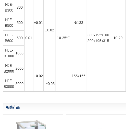
HJE-
300
B300
HJE-
500
±0.01
Φ133
B500
±0.02
HJE-
300x195x100
600
0.01
10-35℃
10-20
B600
300x195x315
HJE-
1000
B1000
HJE-
2000
B2000
±0.02
155x155
HJE-
3000
±0.03
B3000
相关产品