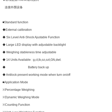
连接外围设备
■Standard function
◆External calibration
◆ Six Level Anti-Shock Ajustable Function
◆ Large LED display with adjustable backlight
◆ Weighing stableness time adjustable
◆ 14 Units Available : g,ct,lb,oz,ozt,GN,dwt.
◆ Battery back up
◆ Antilock present working mode when turn on/off
■Application Mode
※Percentage Weighing
※Dynamic Weighing Mode
※Counting Function