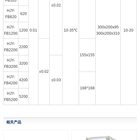
FB520
±0.02
HJY-
620
FB620
HJY-
300x200x95
1200
0.01
10-35℃
10-20
FB1200
300x200x310
HJY-
2200
FB2200
155x155
HJY-
3200
FB3200
±0.02
HJY-
4200
±0.03
FB4200
168*168
HJY-
5200
FB5200
相关产品