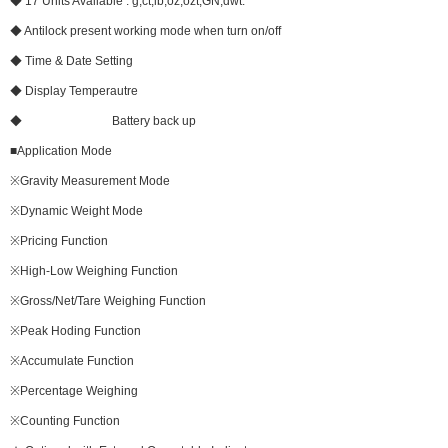
◆ 17 Units Available : g,ct,lb,oz,ozt,GN,dwt.
◆ Antilock present working mode when turn on/off
◆ Time & Date Setting
◆ Display Temperautre
◆ Battery back up
■Application Mode
※Gravity Measurement Mode
※Dynamic Weight Mode
※Pricing Function
※High-Low Weighing Function
※Gross/Net/Tare Weighing Function
※Peak Hoding Function
※Accumulate Function
※Percentage Weighing
※Counting Function