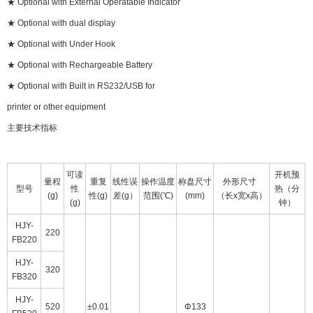
★ Optional with External Operatable Indicator
★ Optional with dual display
★ Optional with Under Hook
★ Optional with Rechargeable Battery
★ Optional with Built in RS232/USB for
printer or other equipment
主要技术指标
可读
开机预
量程
重复
线性误
操作温度
称盘尺寸
外形尺寸
型号
性
热（分
(g)
性(g)
差(g）
范围(℃)
(mm)
（长x宽x高）
(g)
钟）
HJY-
220
FB220
HJY-
320
FB320
HJY-
520
±0.01
Φ133