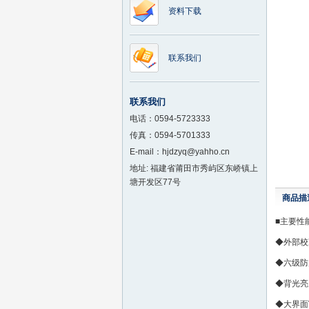
资料下载
联系我们
联系我们
电话：0594-5723333
传真：0594-5701333
E-mail：hjdzyq@yahho.cn
地址: 福建省莆田市秀屿区东峤镇上
塘开发区77号
商品描
■主要性
◆外部校
◆六级防
◆背光
◆大界面V