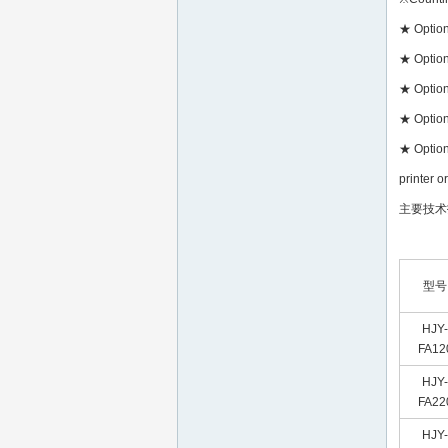
★ Option
★ Option
★ Option
★ Option
★ Option
printer o
主要技术
型号
HJY-
FA12
HJY-
FA22
HJY-