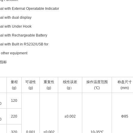
al with External Operatable Indicator
al with dual display
al with Under Hook
al with Rechargeable Battery
al with Built in RS232/USB for
r other equipment
指标
量程
可读性
重复性
线性误差
操作温度范围
称盘尺寸
(g)
(g)
(g)
(g）
(℃)
(mm)
120
0
220
±0.002
Φ85
0
320
0.001
±0.002
10-35℃