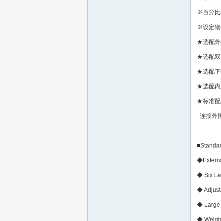
※百分比
※设定物
★选配外
★选配双
★选配下
★选配内
★标准配
连接外
■Standar
◆Externa
◆ Six Le
◆ Adjust
◆ Large 
◆ Weighi