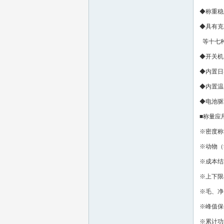
◆称重稳
◆具有克
等十七
◆开关机
◆内置日
◆内置温
◆电池驱
■称量应
※密度称
※动物（
※成本结
※上下限
※毛、净
※峰值保
※累计功