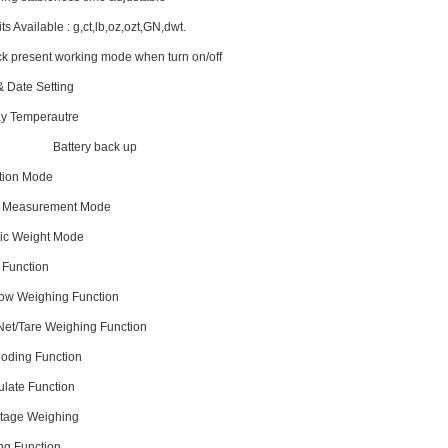
s Available : g,ct,lb,oz,ozt,GN,dwt.
ck present working mode when turn on/off
 Date Setting
y Temperautre
ttery back up
tion Mode
y Measurement Mode
c Weight Mode
 Function
ow Weighing Function
et/Tare Weighing Function
oding Function
late Function
tage Weighing
g Function