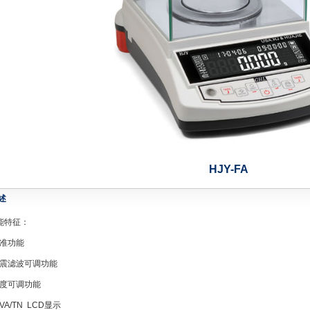
HJY-FA
述
能特征：
准功能
震滤波可调功能
亮度可调功能
A/TN LCD显示