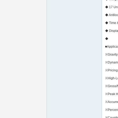
◆ 17 Unit
◆ Antilo
◆ Time &
◆ Displa
◆ Ba
■Applica
※Gravit
※Dynami
※Pricing
※High-L
※Gross/N
※Peak H
※Accumu
※Percen
※Countin